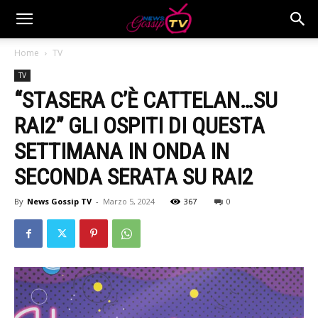
Home
TV
TV
“STASERA C’È CATTELAN…SU
RAI2” GLI OSPITI DI QUESTA
SETTIMANA IN ONDA IN
SECONDA SERATA SU RAI2
By
News Gossip TV
-
Marzo 5, 2024
367
0