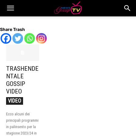
Share Trash
TRASHENDE
NTALE
GOSSIP
VIDEO
VIDEO
Ecco alcuni dei
principali programmi
in palinsesto per la
stagione 2023/24 in