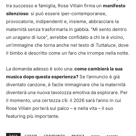
tra successo e famiglia, Rose Villain firma un
manifesto
silenzioso
: si può essere iper-contemporanee,
provocatorie, indipendenti e, insieme, abbracciare la
maternità senza trasformarla in gabbia. “Mi sento dentro
un uragano di luce”, avrebbe confidato a chi le è vicino,
un’immagine che torna anche nel testo di
Tuttaluce
, dove
il bimbo è descritto come un faro che irrompe nella notte.
La domanda adesso è solo una:
come cambierà la sua
musica dopo questa esperienza?
Se l’annuncio è già
diventato canzone, è facile immaginare che la maternità
diventerà una nuova tavolozza emotiva da esplorare. Per
il momento, una certezza c’è: il 2026 sarà l’anno in cui
Rose Villain porterà sul palco – e nella vita – il suo
featuring più importante.
TAGS
GOSSIP
GRAVIDANZA
MUSICA
news
people