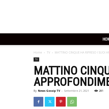
HO
Home
TV
MATTINO CINQUE HA RIPRESO I SUOI 
TV
MATTINO CINQU
APPROFONDIME
By
News Gossip TV
-
Settembre 21, 2021
281