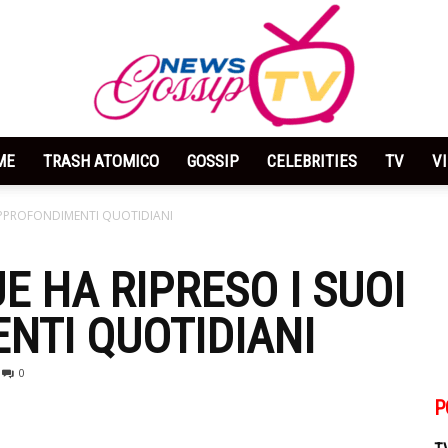
ME
TRASH ATOMICO
GOSSIP
CELEBRITIES
TV
V
News
APPROFONDIMENTI QUOTIDIANI
E HA RIPRESO I SUOI
NTI QUOTIDIANI
Gossip
0
P