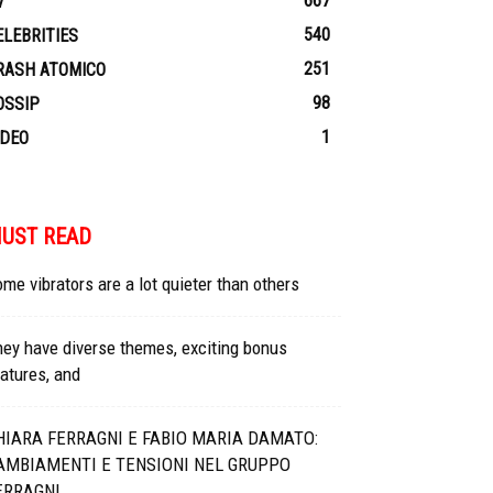
667
V
540
ELEBRITIES
251
RASH ATOMICO
98
OSSIP
1
IDEO
UST READ
me vibrators are a lot quieter than others
ey have diverse themes, exciting bonus
atures, and
HIARA FERRAGNI E FABIO MARIA DAMATO:
AMBIAMENTI E TENSIONI NEL GRUPPO
ERRAGNI