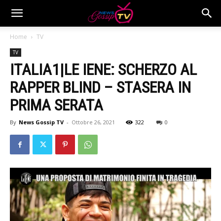
Home
TV
TV
ITALIA1|LE IENE: SCHERZO AL
RAPPER BLIND – STASERA IN
PRIMA SERATA
By
News Gossip TV
-
Ottobre 26, 2021
322
0