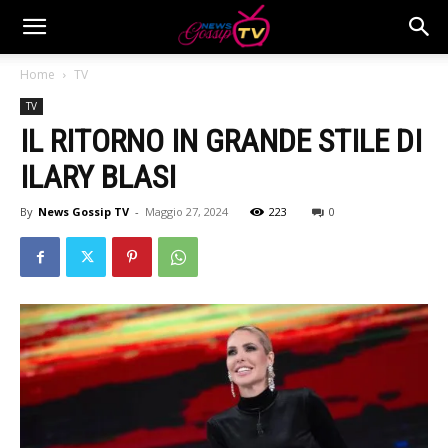
Home
TV
TV
IL RITORNO IN GRANDE STILE DI
ILARY BLASI
By
News Gossip TV
-
Maggio 27, 2024
223
0