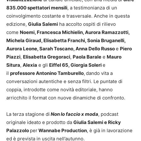
835.000 spettatori mensili
, a testimonianza di un
coinvolgimento costante e trasversale. Anche in questa
edizione,
Giulia Salemi
ha accolto ospiti di rilievo
come
Noemi, Francesca Michielin, Aurora Ramazzotti,
Michela Giraud, Elisabetta Franchi, Sonia Bruganelli,
Aurora Leone, Sarah Toscano, Anna Dello Russo
e
Piero
Piazzi
,
Elisabetta Gregoraci
,
Paola Barale
e
Mauro
Situra
,
Alexia
e gli
Eiffel 65, Giorgia Soleri
e
il
professore Antonino Tamburello
,
dando vita a
conversazioni autentiche e senza filtri. Le puntate di
coppia, introdotte come novità editoriale, hanno
arricchito il format con nuove dinamiche di confronto.
La terza stagione di
Non lo faccio x moda
, podcast
originale ideato e prodotto da
Giulia Salemi e Ricky
Palazzolo
per
Wannabe Production
, è già in lavorazione
ed è prevista in uscita nell’autunno.