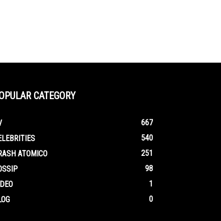
OPULAR CATEGORY
667
V
540
ELEBRITIES
251
RASH ATOMICO
98
OSSIP
1
IDEO
0
LOG