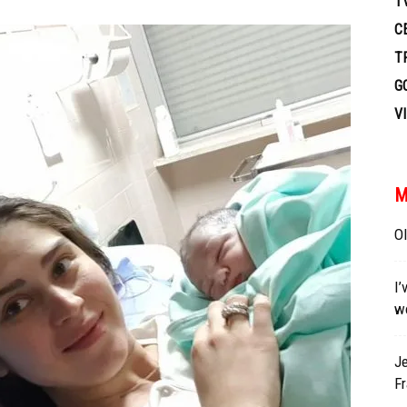
T
TV
C
T
G
V
M
Ol
I’
w
Je
Fr