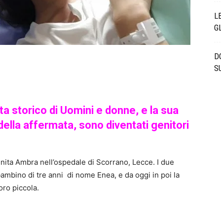
L
G
D
S
a storico di Uomini e donne, e la sua
lla affermata, sono diventati genitori
enita Ambra nell’ospedale di Scorrano, Lecce. I due
ambino di tre anni di nome Enea, e da oggi in poi la
loro piccola.