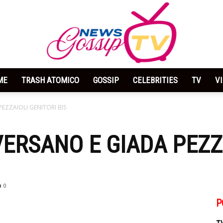
ME
TRASH ATOMICO
GOSSIP
CELEBRITIES
TV
V
News
EZZAIOLI GENITORI BIS
ERSANO E GIADA PEZZA
Gossip
0
P