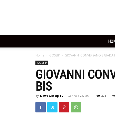
HO
Home
GOSSIP
GIOVANNI CONVERSANO E GIADA P
GOSSIP
GIOVANNI CONV
BIS
By
News Gossip TV
-
Gennaio 28, 2021
324