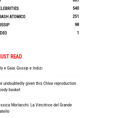
667
V
540
ELEBRITIES
251
RASH ATOMICO
98
OSSIP
1
IDEO
UST READ
ly e Gaia: Gossip e Indizi
ve undoubtedly given this Chloe reproduction
oody basket
ssica Morlacchi: La Vincitrice del Grande
atello