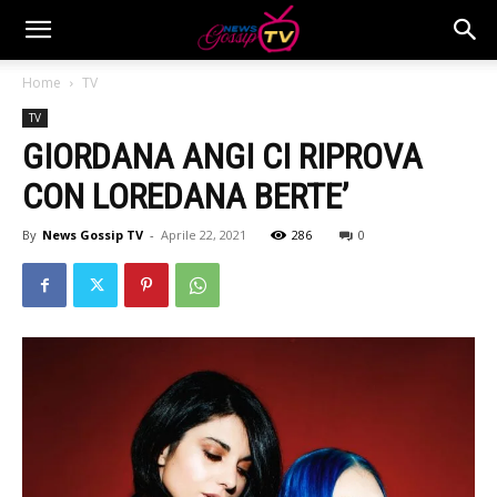
Home
TV
TV
GIORDANA ANGI CI RIPROVA
CON LOREDANA BERTE’
By
News Gossip TV
-
Aprile 22, 2021
286
0