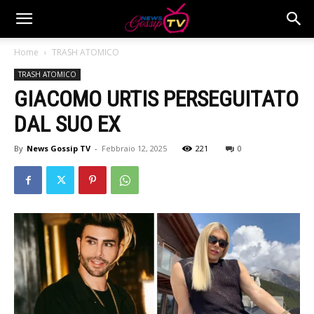
Home
TRASH ATOMICO
TRASH ATOMICO
GIACOMO URTIS PERSEGUITATO
DAL SUO EX
By
News Gossip TV
-
Febbraio 12, 2025
221
0