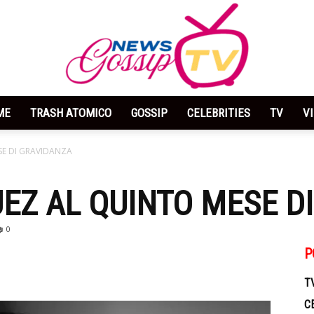
ME
TRASH ATOMICO
GOSSIP
CELEBRITIES
TV
V
News
SE DI GRAVIDANZA
EZ AL QUINTO MESE D
0
Gossip
P
T
C