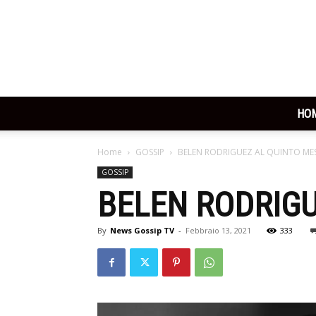
HO
Home
GOSSIP
BELEN RODRIGUEZ AL QUINTO ME
GOSSIP
BELEN RODRIGU
By
News Gossip TV
-
Febbraio 13, 2021
333