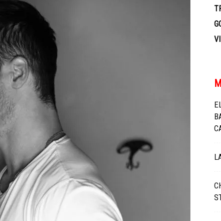
TV
T
G
V
M
E
B
C
L
C
S