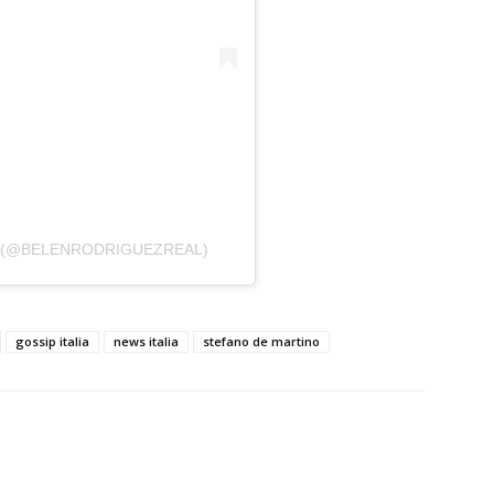
N (@BELENRODRIGUEZREAL)
gossip italia
news italia
stefano de martino