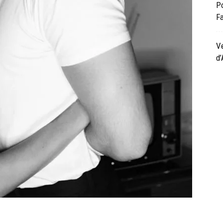
Po
F
Ve
d