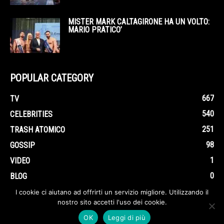
MISTER MARK CALTAGIRONE HA UN VOLTO:
MARIO PRATICO’
POPULAR CATEGORY
667
TV
540
CELEBRITIES
251
TRASH ATOMICO
98
GOSSIP
1
VIDEO
0
BLOG
I cookie ci aiutano ad offrirti un servizio migliore. Utilizzando il
nostro sito accetti l'uso dei cookie.
OK
Leggi di più
© Trashedentalegossip.it Tutti i contenuti sono Copyright 2020-2021