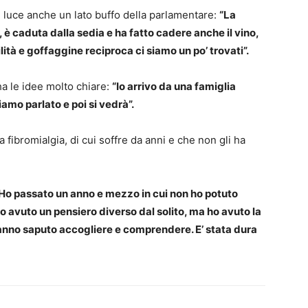
n luce anche un lato buffo della parlamentare:
“La
 è caduta dalla sedia e ha fatto cadere anche il vino,
ità e goffaggine reciproca ci siamo un po’ trovati”.
ha le idee molto chiare:
“Io arrivo da una famiglia
biamo parlato e poi si vedrà”.
 la fibromialgia, di cui soffre da anni e che non gli ha
 Ho passato un anno e mezzo in cui non ho potuto
o avuto un pensiero diverso dal solito, ma ho avuto la
anno saputo accogliere e comprendere. E’ stata dura