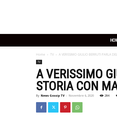
HO
Home
TV
A VERISSIMO GIULIO BERRUTI PARLA D
TV
A VERISSIMO G
STORIA CON MA
By
News Gossip TV
-
Novembre 6, 2020
284