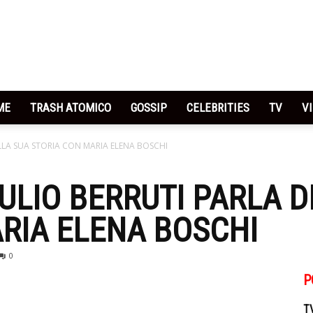
News
ME
TRASH ATOMICO
GOSSIP
CELEBRITIES
TV
V
ELLA SUA STORIA CON MARIA ELENA BOSCHI
Gossip
IULIO BERRUTI PARLA 
RIA ELENA BOSCHI
0
TV
P
T