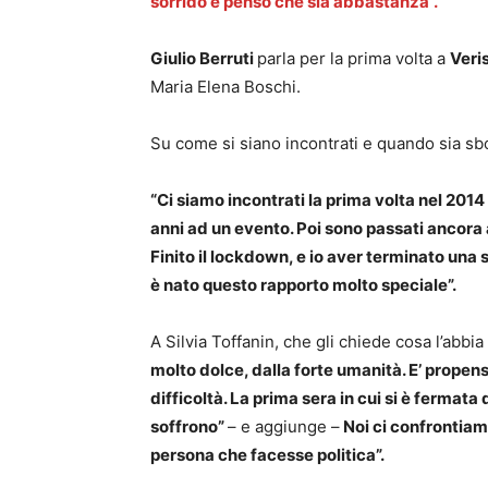
sorrido e penso che sia abbastanza”.
Giulio Berruti
parla per la prima volta a
Veri
Maria Elena Boschi.
Su come si siano incontrati e quando sia sbo
“Ci siamo incontrati la prima volta nel 2014 
anni ad un evento. Poi sono passati ancora
Finito il lockdown, e io aver terminato una st
è nato questo rapporto molto speciale”.
A Silvia Toffanin, che gli chiede cosa l’abbia
molto dolce, dalla forte umanità. E’ propens
difficoltà. La prima sera in cui si è fermat
soffrono”
– e aggiunge –
Noi ci confrontiam
persona che facesse politica”.