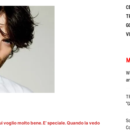
C
T
G
V
M
We
an
T
“
S
ui voglio molto bene. E’ speciale. Quando la vedo
Co