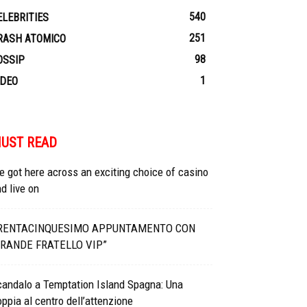
540
ELEBRITIES
251
RASH ATOMICO
98
OSSIP
1
IDEO
UST READ
 got here across an exciting choice of casino
d live on
RENTACINQUESIMO APPUNTAMENTO CON
GRANDE FRATELLO VIP”
candalo a Temptation Island Spagna: Una
ppia al centro dell’attenzione