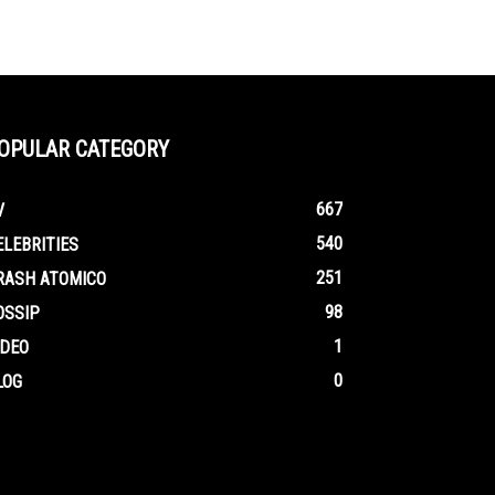
OPULAR CATEGORY
667
V
540
ELEBRITIES
251
RASH ATOMICO
98
OSSIP
1
IDEO
0
LOG