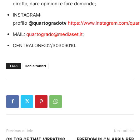
diretta, dare opinioni e fare domande;
INSTAGRAM:
profilo
@quartogradotv
https://www.instagram.com/quar
MAIL:
quartogrado@mediaset.it
;
CENTRALONE:02/30309010.
TAGS
ilenia fabbri
Previous article
Next article
ON TOP OF THAT, VIBRATING
FREEDOM IN CALABRIA PER