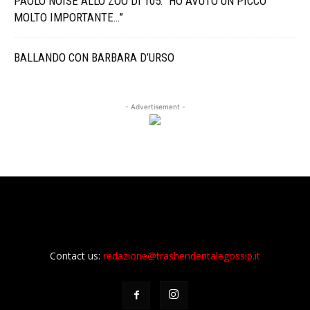
PAOLO NOISE ALLO ZOO DI 105: “HO AVUTO UN PICCO
MOLTO IMPORTANTE…”
BALLANDO CON BARBARA D’URSO
- Advertisement -
Contact us:
redazione@trashendentalegossip.it