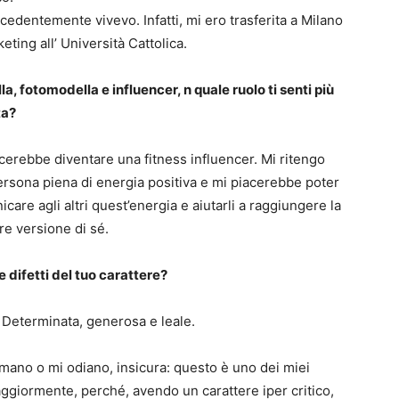
cedentemente vivevo. Infatti, mi ero trasferita a Milano
ting all’ Università Cattolica.
a, fotomodella e influencer, n quale ruolo ti senti più
ta?
cerebbe diventare una fitness influencer. Mi ritengo
rsona piena di energia positiva e mi piacerebbe poter
care agli altri quest’energia e aiutarli a raggiungere la
re versione di sé.
e difetti del tuo carattere?
 Determinata, generosa e leale.
 amano o mi odiano, insicura: questo è uno dei miei
maggiormente, perché, avendo un carattere iper critico,