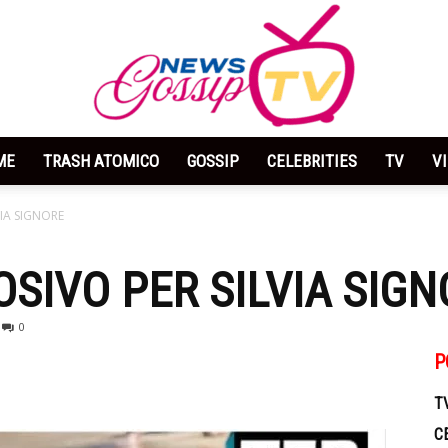
ME
TRASH ATOMICO
GOSSIP
CELEBRITIES
TV
V
News
IA SIGNORE
SIVO PER SILVIA SIGN
0
Gossip
P
T
C