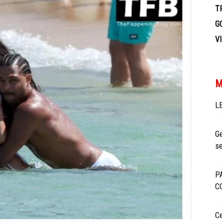
TV
T
G
V
M
L
Ge
se
P
C
Ce