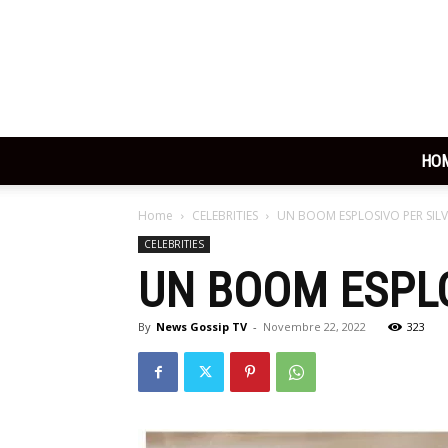
HO
Home
CELEBRITIES
UN BOOM ESPLOSIVO PER SILV
CELEBRITIES
UN BOOM ESPLO
By
News Gossip TV
-
Novembre 22, 2022
323