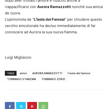
dopo aver trovato l’amore è riuscito anche a
riappacificarsi con
Aurora Ramazzotti
nonché sua amica
de cuore.
L’opinionista de “
L’Isola dei Famosi
” per chiudere questo
cerchio emozionale ha deciso immediatamente di far
conoscere ad Aurora la sua nuova fiamma.
Luigi Migliaccio
TAGS
amici
AURORA RAMAZZOTTI
l'isola dei famosi
TOMMASO STANZANI
TOMMASO ZORZI