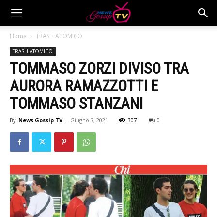
Home
TRASH ATOMICO
TRASH ATOMICO
TOMMASO ZORZI DIVISO TRA
AURORA RAMAZZOTTI E
TOMMASO STANZANI
By
News Gossip TV
-
Giugno 7, 2021
307
0