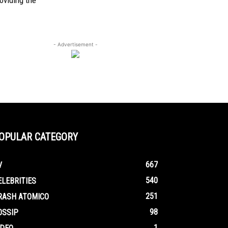
oviding the
- Advertisement -
OPULAR CATEGORY
667
V
540
ELEBRITIES
251
RASH ATOMICO
98
OSSIP
1