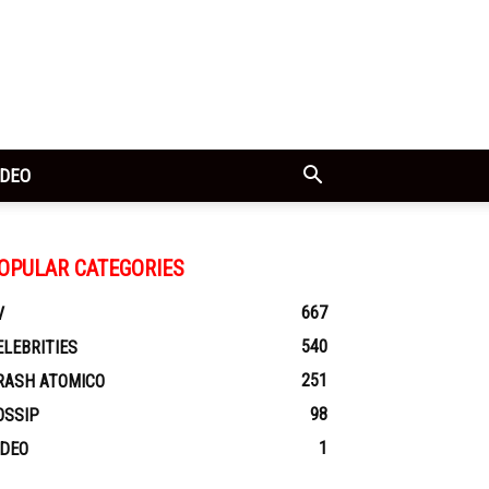
IDEO
OPULAR CATEGORIES
667
V
540
ELEBRITIES
251
RASH ATOMICO
98
OSSIP
1
IDEO