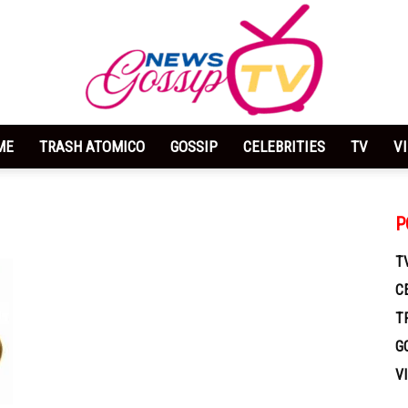
ME
TRASH ATOMICO
GOSSIP
CELEBRITIES
TV
V
News
P
T
C
Gossip
T
G
V