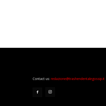
Contact us:
redazione@trashendentalegossip.it