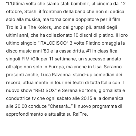
“L’Ultima volta che siamo stati bambini”, al cinema dal 12
ottobre,
Stash,
il frontman della band che non si dedica
solo alla musica, ma torna come doppiatore per il film
Trolls 3 e
The Kolors
, uno dei gruppi più amati degli
ultimi anni, che ha collezionato 10 dischi di platino. Il loro
ultimo singolo “ITALODISCO” 3 volte Platino omaggia la
disco music anni ’80 e la cassa dritta. #1 in classifica
singoli FIMI/Gfk per 11 settimane, un successo andato
oltralpe non solo in Europa, ma anche in Usa. Saranno
presenti anche,
Luca Ravenna
, stand-up comedian dei
record, attualmente in tour nei teatri di tutta Italia con il
nuovo show “RED SOX” e
Serena Bortone
, giornalista e
conduttrice tv che ogni sabato alle 20.15 e la domenica
alle 20.00 conduce “Chesarà…” il nuovo programma di
approfondimento e attualità su RaiTre.