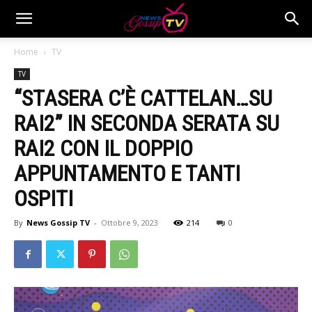
Home
TV
TV
“STASERA C’È CATTELAN…SU
RAI2” IN SECONDA SERATA SU
RAI2 CON IL DOPPIO
APPUNTAMENTO E TANTI
OSPITI
By
News Gossip TV
-
Ottobre 9, 2023
214
0