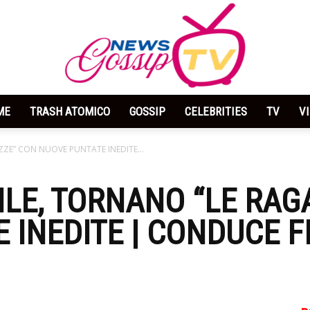
ME
TRASH ATOMICO
GOSSIP
CELEBRITIES
TV
V
News
AZZE” CON NUOVE PUNTATE INEDITE...
PRILE, TORNANO “LE RA
 INEDITE | CONDUCE 
Gossip