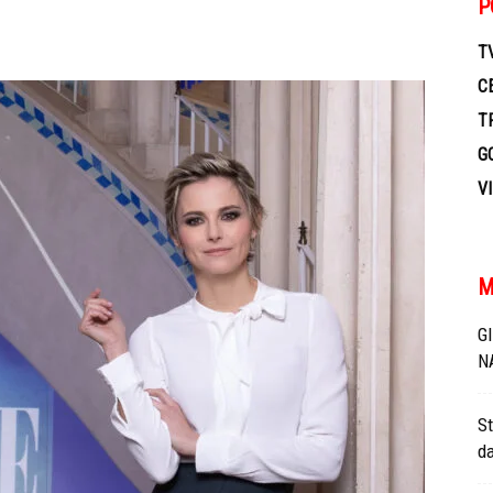
P
TV
T
C
T
G
V
M
G
N
St
da