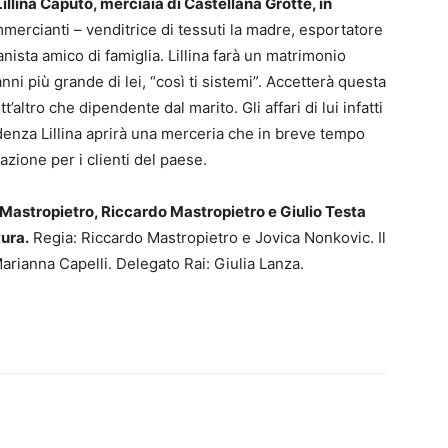
 Lillina Caputo, merciaia di Castellana Grotte, in
mmercianti – venditrice di tessuti la madre, esportatore
anista amico di famiglia. Lillina farà un matrimonio
ni più grande di lei, “così ti sistemi”. Accetterà questa
’altro che dipendente dal marito. Gli affari di lui infatti
nza Lillina aprirà una merceria che in breve tempo
azione per i clienti del paese.
Mastropietro, Riccardo Mastropietro e Giulio Testa
ura.
Regia: Riccardo Mastropietro e Jovica Nonkovic. Il
rianna Capelli. Delegato Rai: Giulia Lanza.