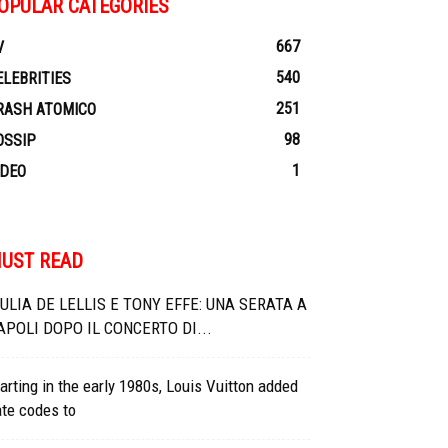
OPULAR CATEGORIES
667
V
540
ELEBRITIES
251
RASH ATOMICO
98
OSSIP
1
IDEO
UST READ
IULIA DE LELLIS E TONY EFFE: UNA SERATA A
APOLI DOPO IL CONCERTO DI...
arting in the early 1980s, Louis Vuitton added
te codes to