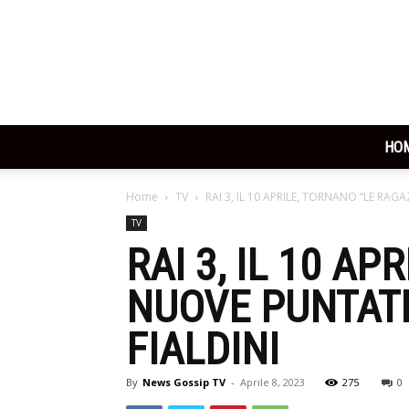
HO
Home
TV
RAI 3, IL 10 APRILE, TORNANO “LE RAG
TV
RAI 3, IL 10 A
NUOVE PUNTATE
FIALDINI
By
News Gossip TV
-
Aprile 8, 2023
275
0