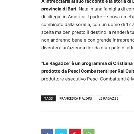
A intrecciarsi al suo racconto è la storia di
provincia di Bari
. Nata in una famiglia di co
di ciliegie in America il padre – sposa un eb
combinato dalla sorella, con un uomo di 17 an
scelta ma ben presto il destino la renderà tutt
non andranno bene e con grande intraprende
diventerà un’azienda florida e un polo di attr
“
Le Ragazze” è un programma di Cristiana 
prodotto da Pesci Combattenti per Rai Cult
produttore esecutivo Pesci Combattenti è Ma
TAGS
FRANCESCA FIALDINI
LE RAGAZZE