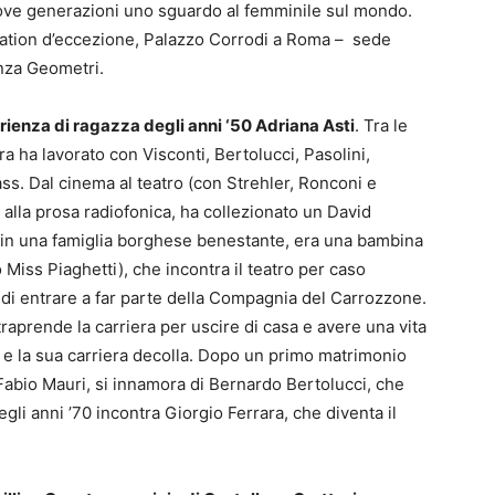
 nuove generazioni uno sguardo al femminile sul mondo.
ocation d’eccezione, Palazzo Corrodi a Roma – sede
enza Geometri.
rienza di ragazza degli anni ‘50 Adriana Asti
. Tra le
iera ha lavorato con Visconti, Bertolucci, Pasolini,
ass. Dal cinema al teatro (con Strehler, Ronconi e
i alla prosa radiofonica, ha collezionato un David
o in una famiglia borghese benestante, era una bambina
Miss Piaghetti), che incontra il teatro per caso
di entrare a far parte della Compagnia del Carrozzone.
traprende la carriera per uscire di casa e avere una vita
 e la sua carriera decolla. Dopo un primo matrimonio
Fabio Mauri, si innamora di Bernardo Bertolucci, che
egli anni ’70 incontra Giorgio Ferrara, che diventa il