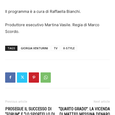
Il programma è a cura di Raffaella Bianchi.
Produttore esecutivo Martina Vasile. Regia di Marco
Scordo.
TAGS
GIORGIA VENTURINI
TV
X-STYLE
Previous article
Next article
PROSEGUE IL SUCCESSO DI
“QUARTO GRADO”: LA VICENDA
“FORUM” E “LO SPORTELLO DI
DI MATTEO MESSINA DENARO