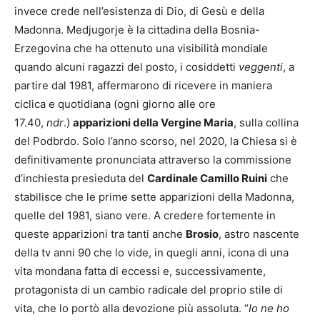
invece crede nell’esistenza di Dio, di Gesù e della
Madonna.
Medjugorje è la cittadina della Bosnia-
Erzegovina che ha ottenuto una visibilità mondiale
quando alcuni ragazzi del posto, i cosiddetti
veggenti
, a
partire dal 1981, affermarono di ricevere in maniera
ciclica e quotidiana (ogni giorno alle ore
17.40,
ndr
.)
apparizioni della Vergine Maria
, sulla collina
del Podbrdo. Solo l’anno scorso, nel 2020, la Chiesa si è
definitivamente pronunciata attraverso la commissione
d’inchiesta presieduta del
Cardinale Camillo Ruini
che
stabilisce che le prime sette apparizioni della Madonna,
quelle del 1981, siano vere. A credere fortemente in
queste apparizioni tra tanti anche
Brosio
, astro nascente
della tv anni 90 che lo vide, in quegli anni, icona di una
vita mondana fatta di eccessi e, successivamente,
protagonista di un cambio radicale del proprio stile di
vita, che lo portò alla devozione più assoluta. “
Io ne ho