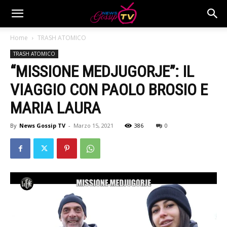
Home
TRASH ATOMICO
TRASH ATOMICO
“MISSIONE MEDJUGORJE”: IL
VIAGGIO CON PAOLO BROSIO E
MARIA LAURA
By
News Gossip TV
-
Marzo 15, 2021
386
0