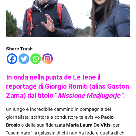
Share Trash
In onda nella punta de Le Iene il
reportage di Giorgio Romiti (alias Gaston
Zama) dal titolo “
Missione Medjugorje”.
un lungo e incredibile cammino in compagnia del
giornalista, scrittore e conduttore televisivo
Paolo
Brosio
e della sua fidanzata
Maria Laura De Vitis
,
per
“esaminare” la
galassia di chi non ha fede e quella di chi