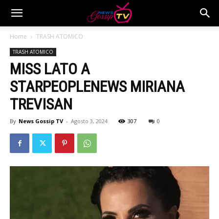
Home
TRASH ATOMICO
TRASH ATOMICO
MISS LATO A
STARPEOPLENEWS MIRIANA
TREVISAN
By
News Gossip TV
-
Agosto 3, 2024
307
0