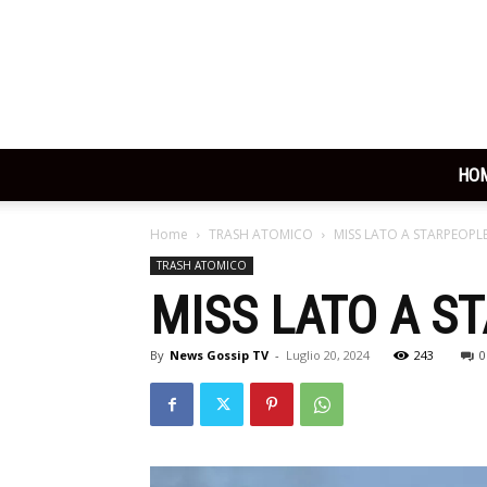
HO
Home
TRASH ATOMICO
MISS LATO A STARPEOP
TRASH ATOMICO
MISS LATO A 
By
News Gossip TV
-
Luglio 20, 2024
243
0