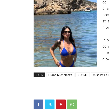
col
di 
pre
sti
mon
In 
con 
int
gio
TAGS
Eliana Michelazzo
GOSSIP
miss lato a