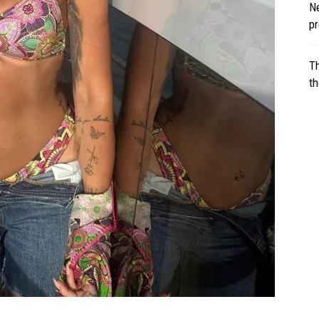
Ne
p
Th
th