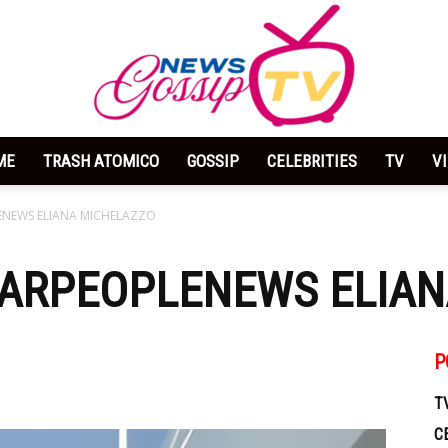
ME
TRASH ATOMICO
GOSSIP
CELEBRITIES
TV
V
News
LENEWS ELIANA MICHELAZZO
STARPEOPLENEWS ELIA
Gossip
P
T
C