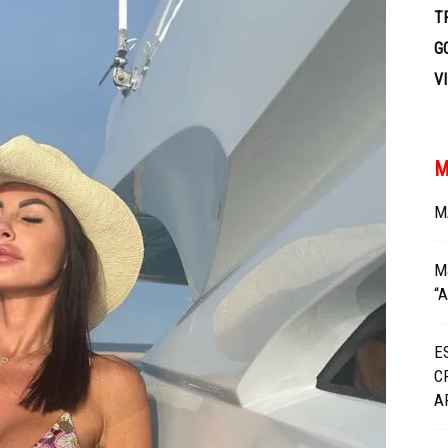
TV
T
G
V
M
M
M
“A
E
C
A