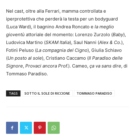
Nel cast, oltre alla Ferrari, mamma controllata e
iperprotettiva che perderà la testa per un bodyguard
(Luca Ward), il bagnino Andrea Roncato e
la meglio
gioventù
attoriale del momento: Lorenzo Zurzolo (
Baby
),
Ludovica Martino (
SKAM Italia
), Saul Nanni (
Alex & Co.
),
Fotinì Peluso (
La compagnia del Cigno
), Giulia Schiavo
(
Un posto al sole
), Cristiano Caccamo (
Il Paradiso delle
Signore
,
Provaci ancora Prof.
). Cameo,
ça va sans dire
, di
Tommaso Paradiso.
TAGS
SOTTO IL SOLE DI RICCIONE
TOMMASO PARADISO