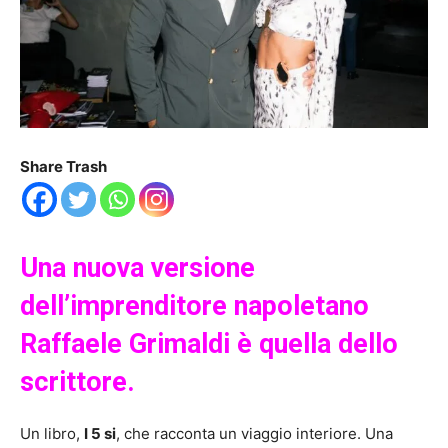
Share Trash
Una nuova versione
dell’imprenditore napoletano
Raffaele Grimaldi è quella dello
scrittore.
Un libro,
I 5 si
, che racconta un viaggio interiore. Una