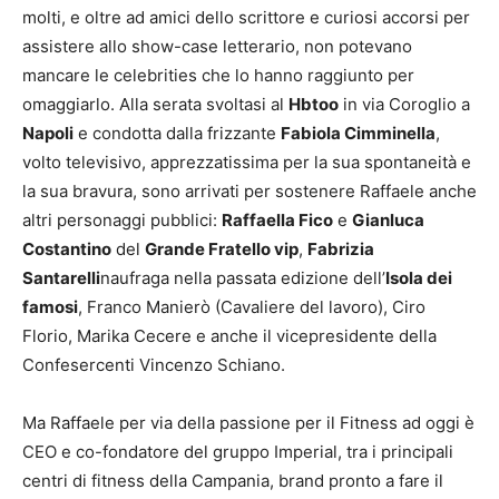
molti, e oltre ad amici dello scrittore e curiosi accorsi per
assistere allo show-case letterario, non potevano
mancare le celebrities che lo hanno raggiunto per
omaggiarlo. Alla serata svoltasi al
Hbtoo
in via Coroglio a
Napoli
e condotta dalla frizzante
Fabiola Cimminella
,
volto televisivo, apprezzatissima per la sua spontaneità e
la sua bravura, sono arrivati per sostenere Raffaele anche
altri personaggi pubblici:
Raffaella Fico
e
Gianluca
Costantino
del
Grande Fratello vip
,
Fabrizia
Santarelli
naufraga nella passata edizione dell’
Isola dei
famosi
, Franco Manierò (Cavaliere del lavoro), Ciro
Florio, Marika Cecere e anche il vicepresidente della
Confesercenti Vincenzo Schiano.
Ma Raffaele per via della passione per il Fitness ad oggi è
CEO e co-fondatore del gruppo Imperial, tra i principali
centri di fitness della Campania, brand pronto a fare il