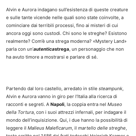
Alvin e Aurora indagano sull’esistenza di queste creature
e sulle tante vicende nelle quali sono state coinvolte, a
cominciare dai terribili processi, fino ai misteri di cui
ancora oggi sono custodi. Chi sono le streghe? Esistono
realmente? Com’è una strega moderna? «Mystery Land»
parla con un’
autentica
strega
, un personaggio che non
ha avuto timore a mostrarsi e parlare di sé.
Partendo dal loro castello, arredato in stile
steampunk
,
Alvin e Aurora vanno in giro per l’Italia alla ricerca di
racconti e segreti. A
Napoli
, la coppia entra nel
Museo
della Tortura
, con i suoi attrezzi infernali, per indagare il
mondo dell’inquisizione. Qui, i due hanno la possibilità di
leggere il
Malleus Maleficarum
, il
martello delle streghe
,
testo scritto nel 1486 dai frati tedeschi Heinrich Kramer e