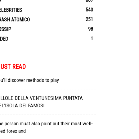
667
V
540
ELEBRITIES
251
RASH ATOMICO
98
OSSIP
1
IDEO
UST READ
u’ll discover methods to play
ILLOLE DELLA VENTUNESIMA PUNTATA
EL’ISOLA DEI FAMOSI
e person must also point out their most well-
ked forex and