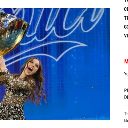
T
TV
C
T
G
V
M
Yo
P
D
Th
li