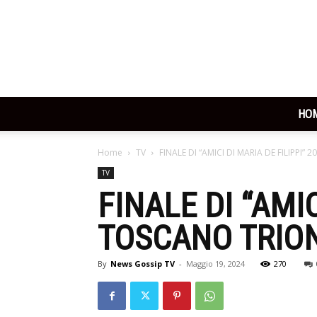
HO
Home
TV
FINALE DI “AMICI DI MARIA DE FILIPPI
TV
FINALE DI “AMI
TOSCANO TRION
By
News Gossip TV
-
Maggio 19, 2024
270