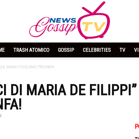
ME
TRASH ATOMICO
GOSSIP
CELEBRITIES
TV
V
News
” 2024: SARAH TOSCANO TRIONFA!
CI DI MARIA DE FILIPPI
FA!
Gossip
0
P