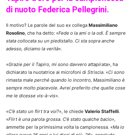
di nuoto Federica Pellegrini.
Il motivo? Le parole del suo ex collega
Massimiliano
Rosolino
, che ha detto: «
Fede o la ami o la odi. È sempre
stata collocata su un piedistallo. Ci sta sopra anche
adesso, diciamo la verità
».
«
Grazie per il Tapiro, mi sono davvero attapirata
», ha
dichiarato la nuotatrice ai microfoni di
Striscia
. «
Ci sono
rimasta male perché quando lo incontro, Massimiliano è
sempre molto piacevole. Avrei preferito che quelle cose
me le dicesse vis-à-vis
».
«
C’è stato un flirt tra voi?
», le chiede
Valerio
Staffelli
.
«
Flirt è una parola grossa. C’è stato qualche bacio
»,
ammette per la primissima volta la campionessa. «
Ma io
allora avevo 16 anni e lui dieci di più, 26
», conclude.