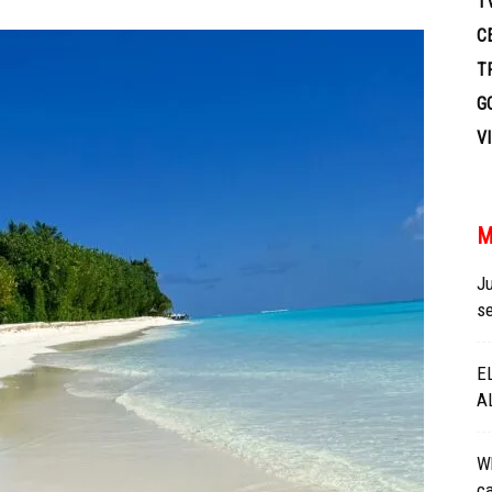
T
TV
C
T
G
V
M
Ju
se
E
A
Wh
c