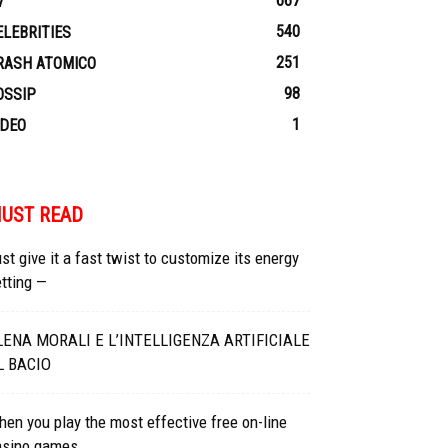
667
V
540
ELEBRITIES
251
RASH ATOMICO
98
OSSIP
1
IDEO
UST READ
st give it a fast twist to customize its energy
tting —
LENA MORALI E L’INTELLIGENZA ARTIFICIALE
L BACIO
en you play the most effective free on-line
asino games