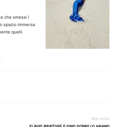
re che smessi i
 suo spazio immersa
ente quelli
.
Next article
FLAVIO BRIATORE E GINO SORBILLO HANNO