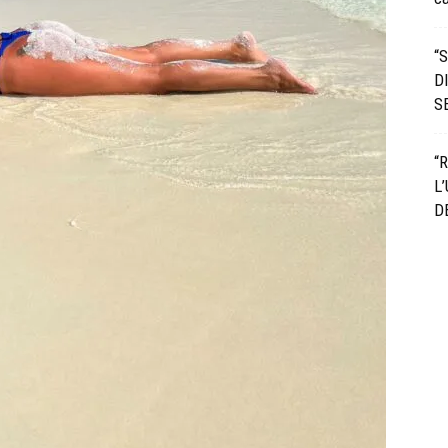
“
D
S
“
L
D