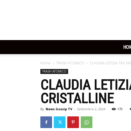
HO
Home
TRASH ATOMICO
CLAUDIA LETIZIA TRA S
TRASH ATOMICO
CLAUDIA LETIZ
CRISTALLINE
By
News Gossip TV
-
Settembre 2, 2024
173