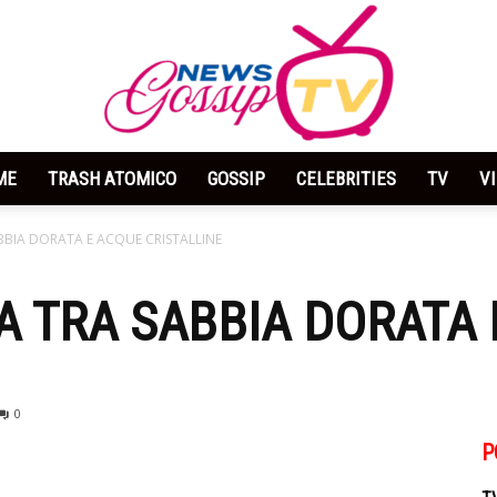
ME
TRASH ATOMICO
GOSSIP
CELEBRITIES
TV
V
News
ABBIA DORATA E ACQUE CRISTALLINE
IA TRA SABBIA DORATA
Gossip
0
P