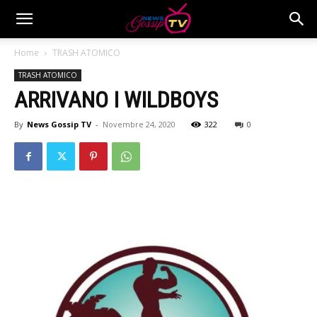
Home
TRASH ATOMICO
TRASH ATOMICO
ARRIVANO I WILDBOYS
By
News Gossip TV
-
Novembre 24, 2020
322
0