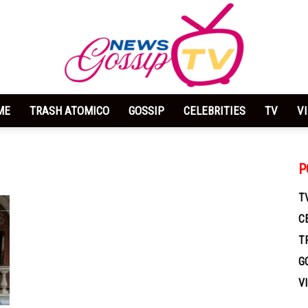
ME
TRASH ATOMICO
GOSSIP
CELEBRITIES
TV
V
News
P
T
C
Gossip
T
G
V