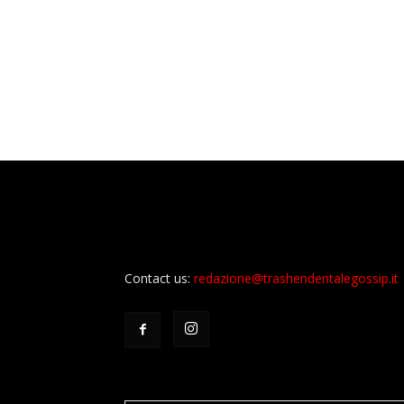
Contact us:
redazione@trashendentalegossip.it