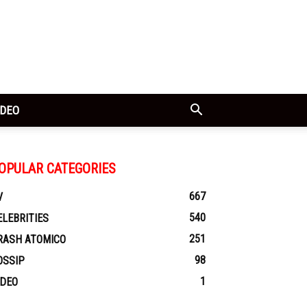
IDEO
OPULAR CATEGORIES
667
V
540
ELEBRITIES
251
RASH ATOMICO
98
OSSIP
1
IDEO