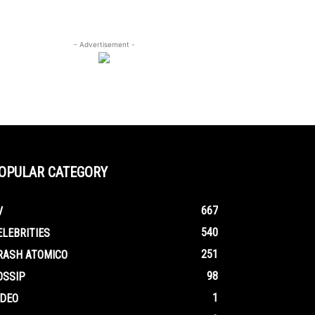
- Advertisement -
OPULAR CATEGORY
667
V
540
ELEBRITIES
251
RASH ATOMICO
98
OSSIP
1
IDEO