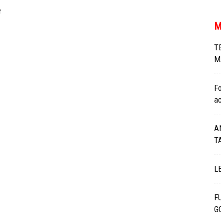
TV
e
M
T
M
Fo
a
A
T
L
F
G